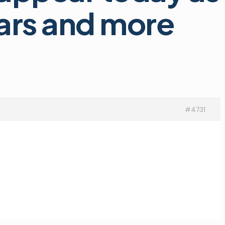
ears and more
#4731