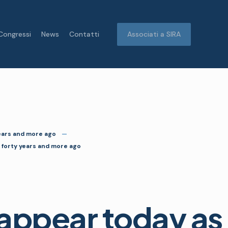
Congressi
News
Contatti
Associati a SIRA
 years and more ago
id forty years and more ago
I appear today as