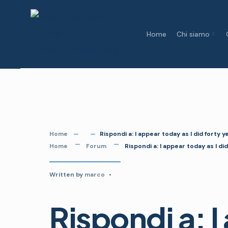
Skip
to
Home
Chi siamo
content
Home
Rispondi a: I appear today as I did forty
Home
Forum
Rispondi a: I appear today as I d
Written by
marco
•
Rispondi a: 