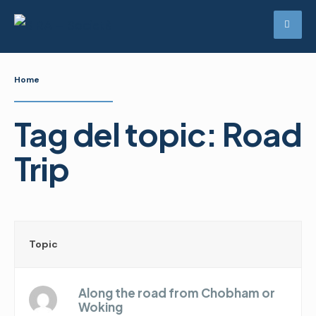
Skip
to
content
Home
Tag del topic: Road
Trip
Topic
Along the road from Chobham or
Woking