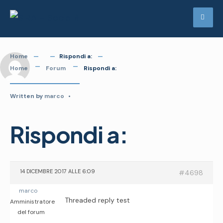
Skip
to
content
Home
Rispondi a:
Home
Forum
Rispondi a:
Written by
marco
•
Rispondi a:
14 DICEMBRE 2017 ALLE 6:09
#4698
marco
Threaded reply test
Amministratore
del forum