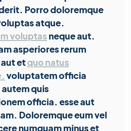
derit. Porro doloremque
voluptas atque.
um voluptas
neque aut.
am asperiores rerum
 aut et
quo natus
e.
voluptatem officia
t autem quis
ionem officia. esse aut
quam. Doloremque eum vel
acere numquam minus et