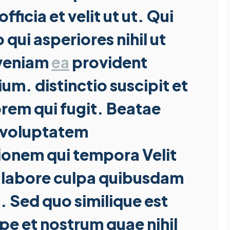
fficia et velit ut ut. Qui
 qui asperiores nihil ut
 veniam
ea
provident
um. distinctio suscipit et
orem qui fugit. Beatae
 voluptatem
ionem qui tempora Velit
s labore culpa quibusdam
o. Sed quo similique est
pe et nostrum quae nihil