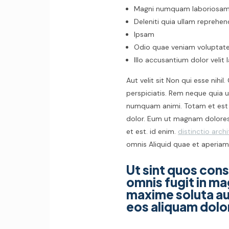
Magni numquam laboriosam
Deleniti quia ullam reprehe
Ipsam
Odio quae veniam volupta
Illo accusantium dolor velit 
Aut velit sit Non qui esse nihi
perspiciatis. Rem neque quia u
numquam animi. Totam et est e
dolor. Eum ut magnam dolores 
et est. id enim.
distinctio archi
omnis Aliquid quae et aperia
Ut sint quos con
omnis fugit in m
maxime soluta a
eos aliquam dol