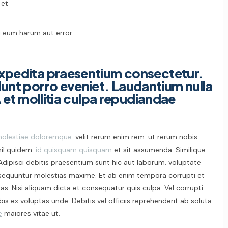
 et
i eum harum aut error
xpedita praesentium consectetur.
unt porro eveniet. Laudantium nulla
A et mollitia culpa repudiandae
olestiae doloremque.
velit rerum enim rem. ut rerum nobis
hil quidem.
id quisquam quisquam
et sit assumenda. Similique
dipisci debitis praesentium sunt hic aut laborum. voluptate
equuntur molestias maxime. Et ab enim tempora corrupti et
tas. Nisi aliquam dicta et consequatur quis culpa. Vel corrupti
bis ex voluptas unde. Debitis vel officiis reprehenderit ab soluta
e
maiores vitae ut.