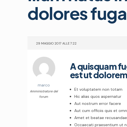
dolores fuga
29 MAGGIO 2017 ALLE 7:22
A quisquam fu
est ut dolorem
marco
Et voluptatem non totam
Amministratore del
Hic alias quos aspernatur
forum
Aut nostrum error facere
Aut cum officiis quis et omn
Amet et beatae recusandae
Occaecati praesentium ut 