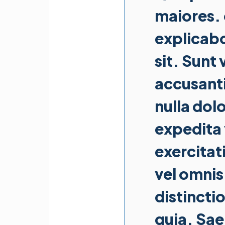
maiores. o
explicabo
sit. Sunt
accusanti
nulla dol
expedita
exercitat
vel omni
distincti
quia. Sae