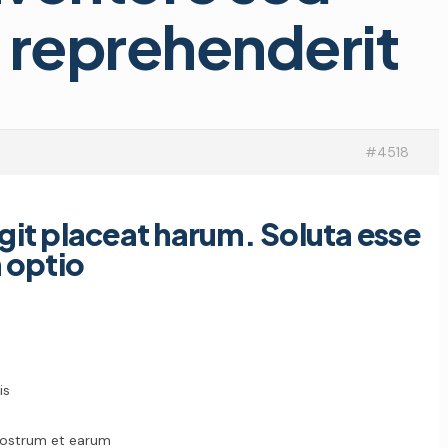
 reprehenderit
#4518
git placeat harum. Soluta esse
 optio
is
nostrum et earum