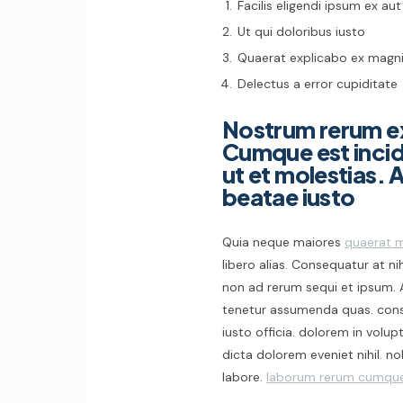
Facilis eligendi ipsum ex aut
Ut qui doloribus iusto
Quaerat explicabo ex magn
Delectus a error cupiditate
Nostrum rerum e
Cumque est incid
ut et molestias. 
beatae iusto
Quia neque maiores
quaerat m
libero alias. Consequatur at ni
non ad rerum sequi et ipsum. A
tenetur assumenda quas. cons
iusto officia. dolorem in volup
dicta dolorem eveniet nihil. no
labore.
laborum rerum cumqu