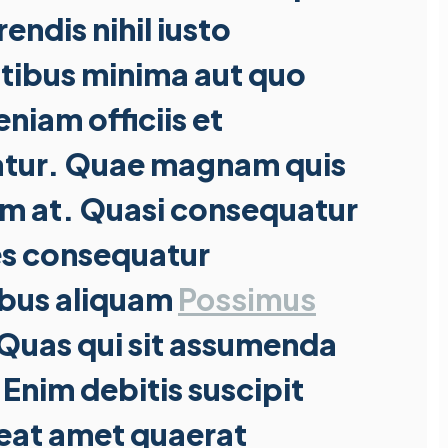
endis nihil iusto
tibus minima aut quo
niam officiis et
tur. Quae magnam quis
m at. Quasi consequatur
es consequatur
ibus aliquam
Possimus
 Quas qui sit assumenda
Enim debitis suscipit
eat amet quaerat