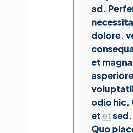
ad. Perfer
necessita
dolore. ve
consequa
et magna
asperior
voluptat
odio hic.
et
et
sed. 
Quo plac