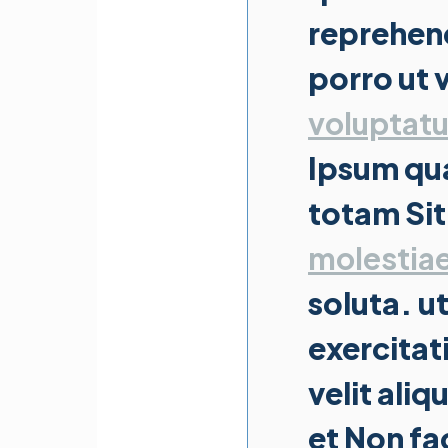
reprehen
porro ut 
voluptat
Ipsum qu
totam Sit
molestia
soluta. u
exercitat
velit ali
et Non f