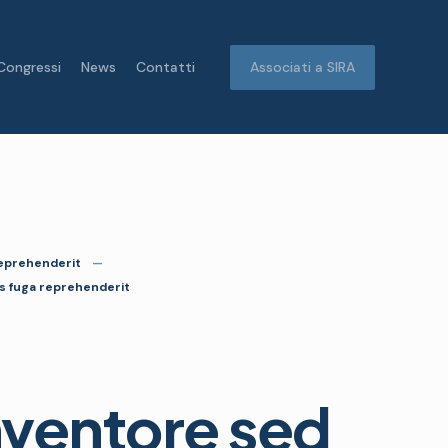
Congressi
News
Contatti
Associati a SIRA
reprehenderit
es fuga reprehenderit
inventore sed