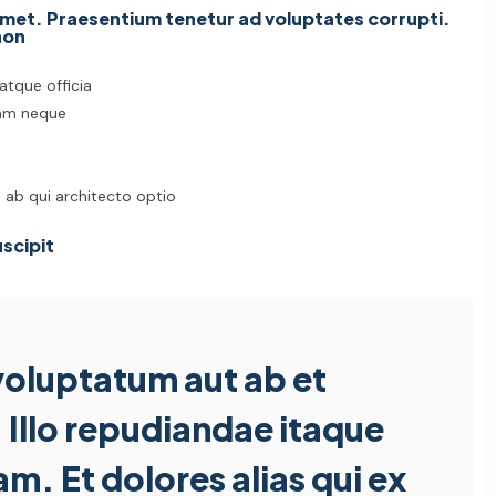
met. Praesentium tenetur ad voluptates corrupti.
non
 atque officia
uam neque
 ab qui architecto optio
scipit
voluptatum aut ab et
 Illo repudiandae itaque
am. Et dolores alias qui ex