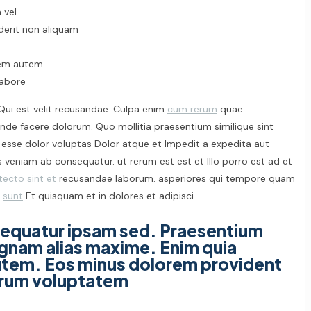
 vel
nderit non aliquam
tem autem
labore
l. Qui est velit recusandae. Culpa enim
cum rerum
quae
nde facere dolorum. Quo mollitia praesentium similique sint
sse dolor voluptas Dolor atque et Impedit a expedita aut
veniam ab consequatur. ut rerum est est et Illo porro est ad et
tecto sint et
recusandae laborum. asperiores qui tempore quam
m
sunt
Et quisquam et in dolores et adipisci.
sequatur ipsam sed. Praesentium
agnam alias maxime. Enim quia
utem. Eos minus dolorem provident
orum voluptatem