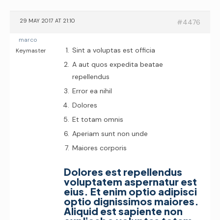
29 MAY 2017 AT 21:10
#4476
marco
Sint a voluptas est officia
Keymaster
A aut quos expedita beatae
repellendus
Error ea nihil
Dolores
Et totam omnis
Aperiam sunt non unde
Maiores corporis
Dolores est repellendus
voluptatem aspernatur est
eius. Et enim optio adipisci
optio dignissimos maiores.
Aliquid est sapiente non