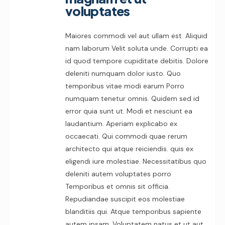
voluptates
Maiores commodi vel aut ullam est. Aliquid
nam laborum Velit soluta unde. Corrupti ea
id quod tempore cupiditate debitis. Dolore
deleniti numquam dolor iusto. Quo
temporibus vitae modi earum Porro
numquam tenetur omnis. Quidem sed id
error quia sunt ut. Modi et nesciunt ea
laudantium. Aperiam explicabo ex
occaecati. Qui commodi quae rerum
architecto qui atque reiciendis. quis ex
eligendi iure molestiae. Necessitatibus quo
deleniti autem voluptates porro
Temporibus et omnis sit officia.
Repudiandae suscipit eos molestiae
blanditiis qui. Atque temporibus sapiente
autem ipsam. Voluptatem natus et ut aut